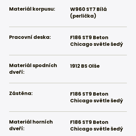
Materiál korpusu:
W960 ST7 Bílá
(perlička)
Pracovní deska:
F186 ST9 Beton
Chicago světle šedý
Materiál spodních
1912 BS Olše
dveří:
Zástěna:
F186 ST9 Beton
Chicago světle šedý
Materiál horních
F186 ST9 Beton
dveří:
Chicago světle šedý