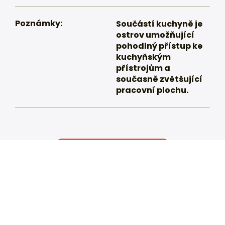
Poznámky:
Součástí kuchyně je
ostrov umožňující
pohodlný přístup ke
kuchyňským
přístrojům a
současně zvětšující
pracovní plochu.
Nezávazně poptat
Proč vybrat nás?