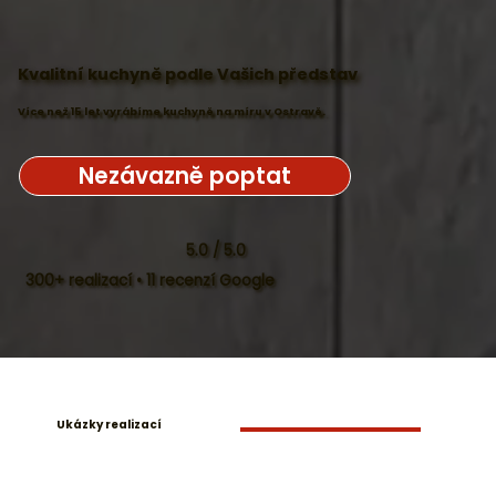
Kvalitní kuchyně podle Vašich představ
Více než 15 let vyrábíme kuchyně na míru v Ostravě.
Nezávazně poptat
5.0 / 5.0
300+ realizací • 11 recenzí Google
Ukázky realizací