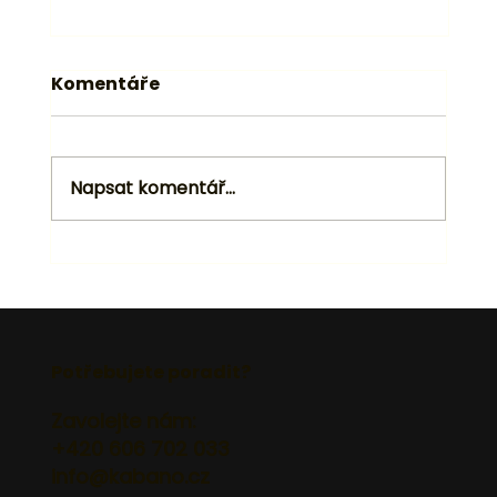
Komentáře
Napsat komentář...
Údržba a čištění kuchyňských
pracovních desek
Potřebujete poradit?
Zavolejte nám:
+420 606 702 033
info@kabano.cz