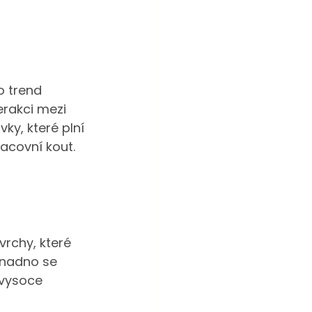
o trend 
erakci mezi 
y, které plní 
racovní kout.
rchy, které 
 snadno se 
 vysoce 