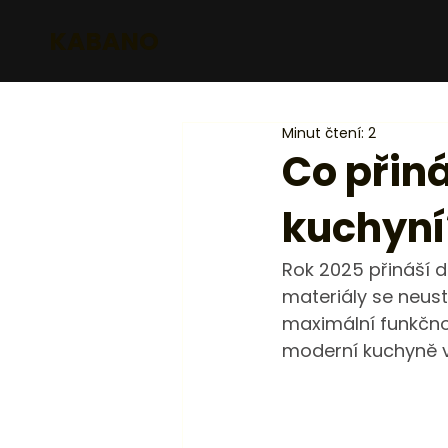
KABANO
Minut čtení: 2
Co přiná
kuchyní
Rok 2025 přináší d
materiály se neustá
maximální funkčnos
moderní kuchyně v