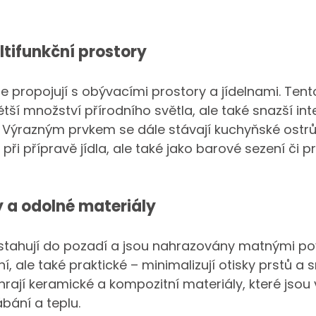
tifunkční prostory
 propojují s obývacími prostory a jídelnami. Tent
tší množství přírodního světla, ale také snazší int
Výrazným prvkem se dále stávají kuchyňské ostrůvk
n při přípravě jídla, ale také jako barové sezení či p
 a odolné materiály
 stahují do pozadí a jsou nahrazovány matnými pov
í, ale také praktické – minimalizují otisky prstů a
i hrají keramické a kompozitní materiály, které jsou
bání a teplu.