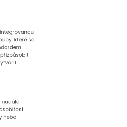
 integrovanou 
ouby, které se 
andardem 
přizpůsobit 
tvořit.
i nadále 
 osobitost 
ny nebo 