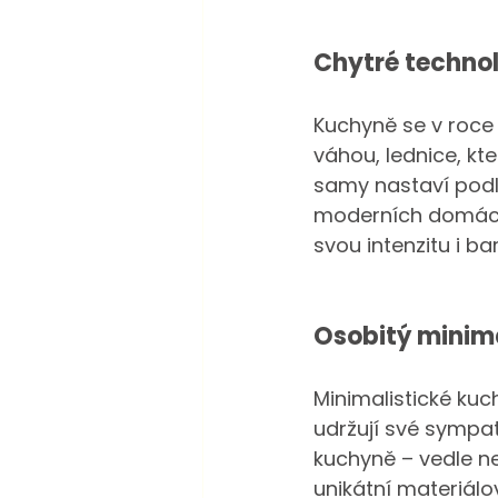
Chytré technol
Kuchyně se v roce 
váhou, lednice, kte
samy nastaví pod
moderních domácnos
svou intenzitu i b
Osobitý minim
Minimalistické kuc
udržují své sympat
kuchyně – vedle ne
unikátní materiál