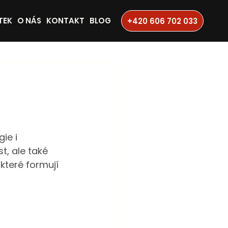
TEK
O NÁS
KONTAKT
BLOG
+420 606 702 033
ie i 
t, ale také 
které formují 