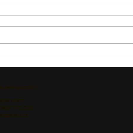
bujete poradit?
ejte nám:
 606 702 033
@kabano.cz