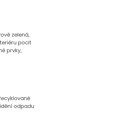
ově zelená, 
eriéru pocit 
é prvky, 
 Recyklované 
řídění odpadu 