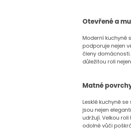
Otevřené a mul
Moderní kuchyně se
podporuje nejen vě
členy domácnosti. 
důležitou roli neje
Matné povrchy
Lesklé kuchyně se
jsou nejen elegantn
udržují. Velkou rol
odolné vůči poškrá