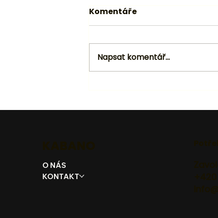
Komentáře
Napsat komentář...
KABANO
Potře
Zavol
O NÁS
+420
KONTAKT
info