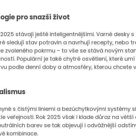
ogie pro snazší život
2025 stávají ještě inteligentnějšími. Varné desky s
ré sledují stav potravin a navrhují recepty, nebo tr
le zvoleného pokrmu – to vše se stává novým st
tí. Populární je také chytré osvětlení, které umí 
arvu podle denní doby a atmosféry, kterou chcete vy
alismus
hyně s čistými liniemi a bezúchytkovými systémy s
ie veřejnosti. Rok 2025 však i klade důraz na větší
utrálních barev se tak objevují i odvážnější odstí
ové kombinace.