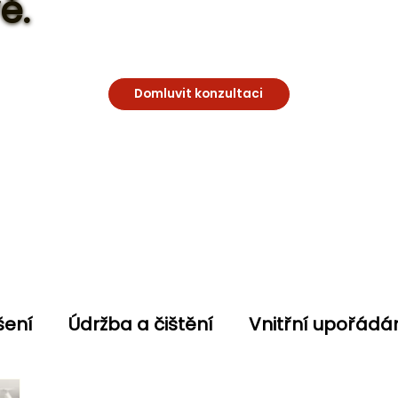
ě.
Domluvit konzultaci
šení
Údržba a čištění
Vnitřní upořádán