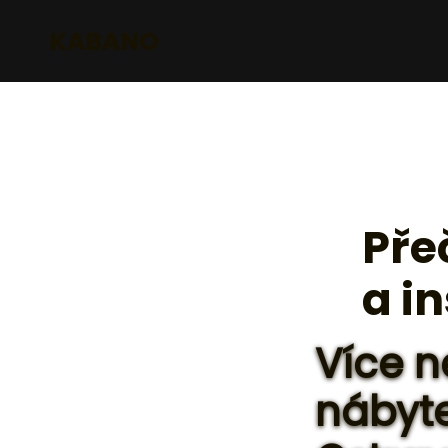
KABANO
Pře
a i
Více n
nábyte