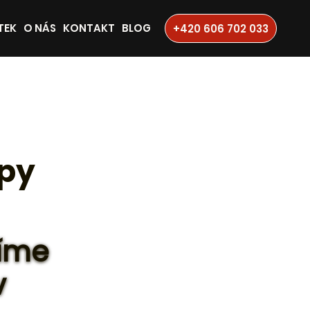
TEK
O NÁS
KONTAKT
BLOG
+420 606 702 033
ipy
bíme
v