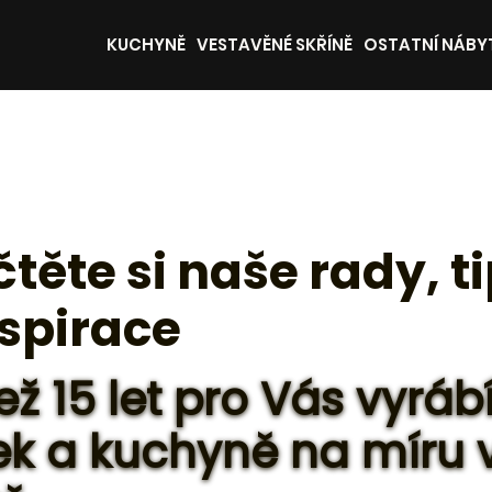
KUCHYNĚ
VESTAVĚNÉ SKŘÍNĚ
OSTATNÍ NÁBY
čtěte si naše rady, t
nspirace
ež 15 let pro Vás vyrá
k a kuchyně na míru 