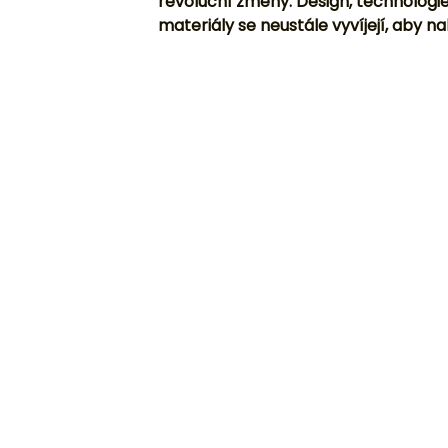
revoluční změny. Design, technologie
materiály se neustále vyvíjejí, aby na
nejen estetickou...